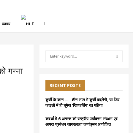
व्यापार
S
e
a
S
ो गन्ना
r
c
E
h
RECENT POSTS
f
A
o
कुर्सी के कान ……तीन साल में कुर्सी बदलेगी, या फिर
r
R
फाइलों में ही घूमेगा ‘रिशफलिंग’ का पहिया
:
C
कवर्धा में 6 अगस्त को राष्ट्रीय पर्यावरण संरक्षण एवं
आपदा प्रबंधन जागरूकता कार्यक्रम आयोजित
H